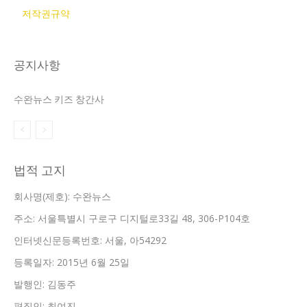
저작권규약
공지사항
수완뉴스 키즈 창간사
법적 고지
회사명(제호): 수완뉴스
주소: 서울특별시 구로구 디지털로33길 48, 306-P104호
인터넷신문등록번호: 서울, 아54292
등록일자: 2015년 6월 25일
발행인: 김동주
편집인: 최여진