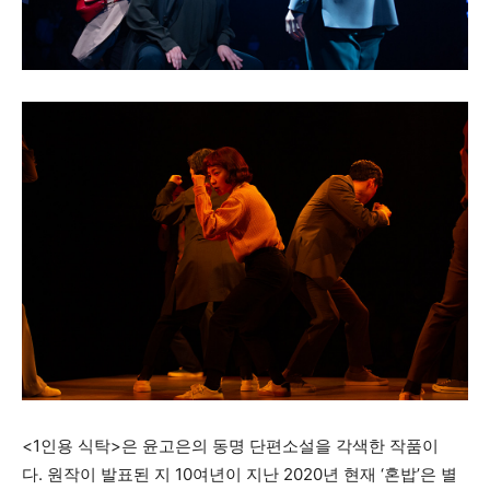
<1인용 식탁>은 윤고은의 동명 단편소설을 각색한 작품이
다. 원작이 발표된 지 10여년이 지난 2020년 현재 ‘혼밥’은 별