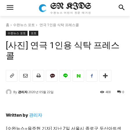
SN KIDS
수완뉴스 어린이 전문 매거진
홈
수완뉴스 포토
연극 1인용 식탁 프레스콜
수완뉴스 포토
포토
[사진] 연극 1인용 식탁 프레스
콜
By
관리자
2020년 05월 22일
408
0
Written by
관리자
[수완뉴스=육주현 기자] 지난 7일 서울시 종로구 두산아트센