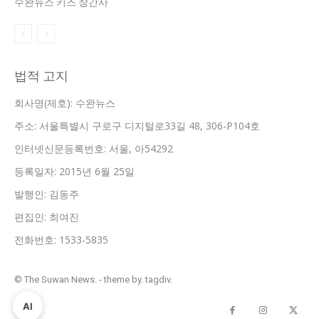
수완뉴스 키즈 창간사
법적 고지
회사명(제호): 수완뉴스
주소: 서울특별시 구로구 디지털로33길 48, 306-P104호
인터넷신문등록번호: 서울, 아54292
등록일자: 2015년 6월 25일
발행인: 김동주
편집인: 최여진
전화번호: 1533-5835
© The Suwan News. - theme by. tagdiv.
AI