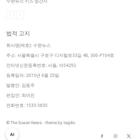
수완뉴스 키즈 창간사
법적 고지
회사명(제호): 수완뉴스
주소: 서울특별시 구로구 디지털로33길 48, 306-P104호
인터넷신문등록번호: 서울, 아54292
등록일자: 2015년 6월 25일
발행인: 김동주
편집인: 최여진
전화번호: 1533-5835
© The Suwan News. - theme by. tagdiv.
AI