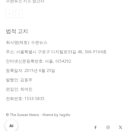
수완뉴스 키즈 창간사
법적 고지
회사명(제호): 수완뉴스
주소: 서울특별시 구로구 디지털로33길 48, 306-P104호
인터넷신문등록번호: 서울, 아54292
등록일자: 2015년 6월 25일
발행인: 김동주
편집인: 최여진
전화번호: 1533-5835
© The Suwan News. - theme by. tagdiv.
AI